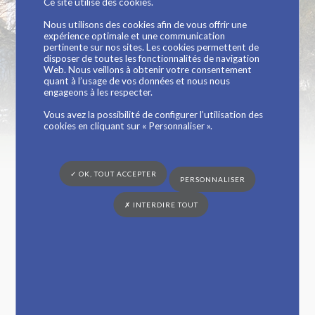
Ce site utilise des cookies.
Syndicat du Parc de
Nous utilisons des cookies afin de vous offrir une
expérience optimale et une communication
pertinente sur nos sites. Les cookies permettent de
la Rivière
disposer de toutes les fonctionnalités de navigation
Web. Nous veillons à obtenir votre consentement
quant à l’usage de vos données et nous nous
engageons à les respecter.
Vous êtes ici :
Mairie de Saint Georges-du-Bois
»
Vie municipale
»
Vous avez la possibilité de configurer l’utilisation des
Délibérations du Syndicat du Parc de la Rivière
cookies en cliquant sur « Personnaliser ».
Liste des délibérations du Comité Syndical du 7
décembre 2022
✓ OK, TOUT ACCEPTER
PERSONNALISER
20221207195100128
✗ INTERDIRE TOUT
20221207195054043
20221207195049549
20221207195042630
20221207195035773