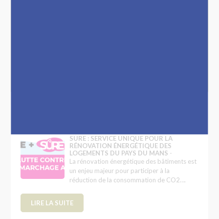
Construire à Saint Georges
Transport/Mobilité
Menus du restaurant scolaire
Déchets
En direct
SURE : SERVICE UNIQUE POUR LA
RÉNOVATION ÉNERGÉTIQUE DES
LOGEMENTS DU PAYS DU MANS
-
La rénovation énergétique des bâtiments est
un enjeu majeur pour participer à la
réduction de la consommation de CO2….
LIRE LA SUITE