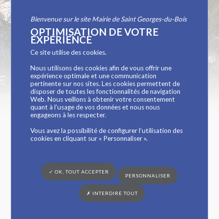
commune
Bienvenue sur le site Mairie de Saint Georges-du-Bois
OPTIMISATION DE VOTRE
EXPÉRIENCE
Ce site utilise des cookies.
Vous êtes ici :
Mairie de Saint Georges-du-Bois
»
Vie municipale
» Les
employés de la commune
Nous utilisons des cookies afin de vous offrir une
expérience optimale et une communication
Services administratifs
pertinente sur nos sites. Les cookies permettent de
disposer de toutes les fonctionnalités de navigation
Peggy PINATON : secrétaire générale
Web. Nous veillons à obtenir votre consentement
quant à l’usage de vos données et nous nous
Laure ARISTE : accueil général, état-civil, urbanisme,
engageons à les respecter.
agence postale
Vous avez la possibilité de configurer l’utilisation des
Caroline LENORMAND : agence postale, accueil
cookies en cliquant sur « Personnaliser ».
général
Angéline EPINEAU : comptabilité, ressources
humaines, agence postale
✓ OK, TOUT ACCEPTER
PERSONNALISER
Services périscolaires
✗ INTERDIRE TOUT
Abdel HAOUAS : responsable des temps
périscolaires