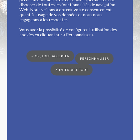
disposer de toutes les fonctionnalités de navigation
Web. Nous veillons à obtenir votre consentement
quant à l’usage de vos données et nous nous
Vous êtes ici :
Mairie de Saint Georges-du-Bois
»
Vie pratique
»
Urbanisme
»
engageons à les respecter.
PLU communautaire
» Règlement écrit
Vous avez la possibilité de configurer l’utilisation des
Version intégrale du règlement littéral
cookies en cliquant sur « Personnaliser ».
Dérogations Loi Barnier
✓ OK, TOUT ACCEPTER
PERSONNALISER
✗ INTERDIRE TOUT
Professionnels de santé
Le Mot des Élus
Construire à Saint Georges
Transport/Mobilité