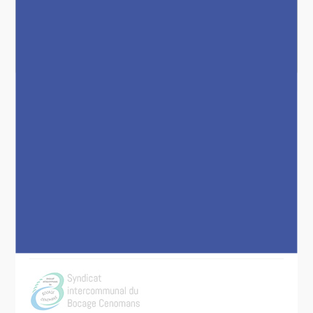
Menus du restaurant scolaire
Déchets
En direct
SURE : SERVICE UNIQUE POUR LA
RÉNOVATION ÉNERGÉTIQUE DES
LOGEMENTS DU PAYS DU MANS
-
La rénovation énergétique des bâtiments est
un enjeu majeur pour participer à la
réduction de la consommation de CO2….
LIRE LA SUITE