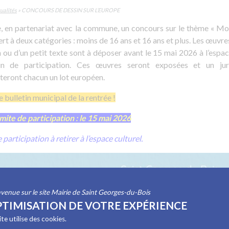
ualités
»
CONCOURS DE DESSIN SUR L’EUROPE
, en partenariat avec la commune, un concours sur le thème « M
rt à deux catégories : moins de 16 ans et 16 ans et plus. Les œuvre
in ou d’un petit texte sont à déposer avant le 15 mai 2026 à l’espa
in de participation. Ces œuvres seront exposées et un ju
teront chacun un lot européen.
e bulletin municipal de la rentrée !
mite de participation : le 15 mai 2026
 participation à retirer à l’espace culturel.
venue sur le site Mairie de Saint Georges-du-Bois
TIMISATION DE VOTRE EXPÉRIENCE
ite utilise des cookies.