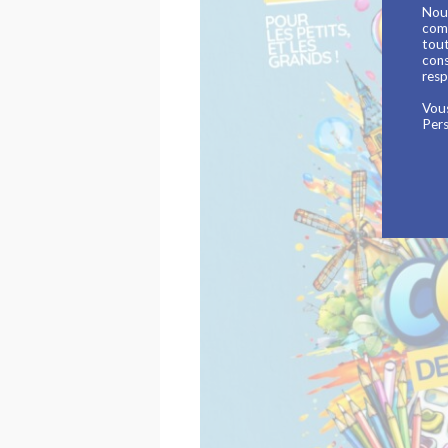
Nous
comm
tout
cons
resp
Vous
Pers