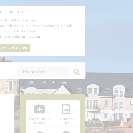
oordonnées
ie de Saint Georges-du-Bois
lace de la mairie
,
72700
Saint-Georges-du-Bois
éphone:
02.43.47.18.87
l : accueil@mairie-sgdb.fr
OUS CONTACTER
Professionnels
Le Mot des
de santé
Élus