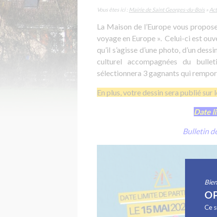
Vous êtes ici :
Mairie de Saint Georges-du-Bois
»
Act
La Maison de l’Europe vous propose
voyage en Europe ». Celui-ci est ouve
qu’il s’agisse d’une photo, d’un dess
culturel accompagnées du bullet
sélectionnera 3 gagnants qui rempor
En plus, votre dessin sera publié sur l
Date li
Bulletin de
Bien
OP
Ce s