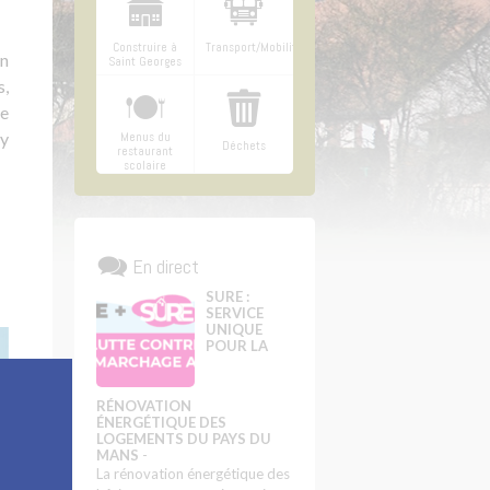
Construire à
Transport/Mobilité
on
Saint Georges
s,
ce
ry
Menus du
Déchets
restaurant
scolaire
En direct
SURE :
SERVICE
UNIQUE
POUR LA
RÉNOVATION
ÉNERGÉTIQUE DES
LOGEMENTS DU PAYS DU
MANS
-
La rénovation énergétique des